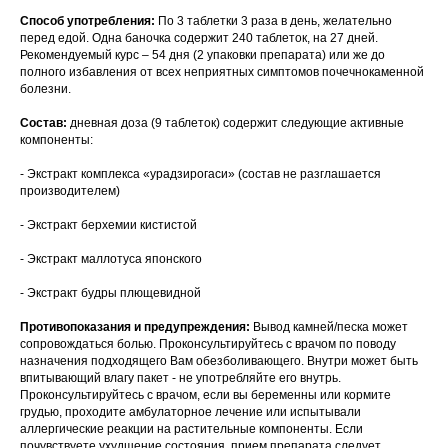
Способ употребления:
По 3 таблетки 3 раза в день, желательно
перед едой. Одна баночка содержит 240 таблеток, на 27 дней.
Рекомендуемый курс – 54 дня (2 упаковки препарата) или же до
полного избавления от всех неприятных симптомов почечнокаменной
болезни.
Состав:
дневная доза (9 таблеток) содержит следующие активные
компоненты:
- Экстракт комплекса «урадзирогаси» (состав не разглашается
производителем)
- Экстракт берхемии кистистой
- Экстракт маллотуса японского
- Экстракт будры плющевидной
Противопоказания и предупреждения:
Вывод камней/песка может
сопровождаться болью. Проконсультируйтесь с врачом по поводу
назначения подходящего Вам обезболивающего. Внутри может быть
впитывающий влагу пакет - не употребляйте его внутрь.
Проконсультируйтесь с врачом, если вы беременны или кормите
грудью, проходите амбулаторное лечение или испытывали
аллергические реакции на растительные компоненты. Если
почувствуете ухудшение состояния, прием препарата следует