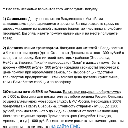
У Вас есть несколько вариантов того как получить покупку:
1) Самовывоз
. Доступен только во Владивостоке. Мы с Вами
созваниваемся, договариваемся о времени. Вы подъезжаете к дому по
адресу указанном на главной странице (ориентир - лестница с голубыми
перилами). Вы оплачиваете покупку наличными и на месте получаете
товар.
2) Доставка нашим транспортом.
Доступна для жителей г. Владивостока
и ближнего пригорода (до ст. Океанская). Доставка платная - 300 рублей в
среднем по городу. Для жителей некоторых районов (Эгершельд,
Нейбута, Змеинка, Тихая) и пригорода (от "Зари" и дальше) может быть
дороже - 400-600 рублей. 300 рублей (средняя стоимость) плюсуется к
цене покупки при оформлении заказа, при выборе опции "доставка
транспортом предприятия". Если итоговая цена доставки будет выше,
то мы Вам об этом сообщим по телефону.
3)Отправка почтой EMS по России.
Только при покупке на общую сумму
от 5 000 р
. Доступна для покупателя из любого региона России. Отправку
осуществляем через курьерскую службу ЕМС Россия. Необходима 100%
предоплата на карту Сбербанка. Стоимость отправки - от 600 до 1200
рублей, срок доставки - от 5 до 12 дней (зависит от места назначения).
Доставка в крупные города Приморского края (Уссурийск, Находка,
Арсеньев, и т.д.) - 600 руб. Вы можете сами расчитать стоимость доставки
на сайте ЕМС
до вашего места жительства