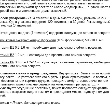
При длительном употреблении в сочетании с правильным питанием и
зическими нагрузками делает тело более «поджарым». Т.е. уменьшает
ровой ткани и увеличивает долю мышечной.
особ употребления:
4 таблетки в день вместе с едой, разбить на 2-3
иема. Одна упаковка содержит 120 таблеток, на 30 дней. Рекомендуемый
3 месяца (3 упаковки).
став:
дневная доза (4 таблетки) содержит следующие активные веществ
рошковый экстракт колеус форсколи
(10% форсколина) 500-1000 мг.
тамин В1
0,8-1,6 мг – необходим для правильного обмена веществ.
тамин В2
1-2 мг – необходим для правильного обмена веществ.
тамин В6
30 мг – 1.2-2.4 мг - участвует в синтезе серотонина, необходи
авильного обмена веществ.
отивопоказания и предупреждения:
Внутри может быть впитывающий
агу пакет - не употребляйте его внутрь. Проконсультируйтесь с врачом, 
 беременны или кормите грудью, проходите амбулаторное лечение или
пытывали аллергические реакции на компоненты препарата. Если
чувствуете ухудшение состояния, прием препарата следует прекратить.
анить в закрытом виде в темном и прохладном месте, недоступном для
тей.
елано в Японии для внутреннего рынка