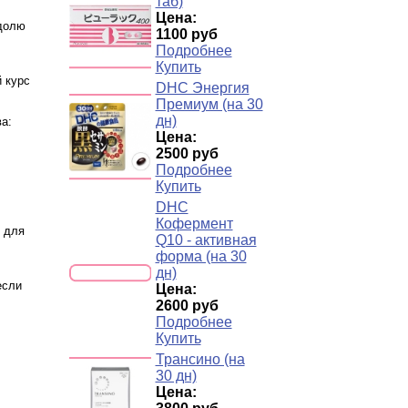
таб)
Цена:
 долю
1100 руб
Подробнее
Купить
 курс
DHC Энергия
Премиум (на 30
дн)
а:
Цена:
2500 руб
Подробнее
Купить
DHC
Кофермент
м для
Q10 - активная
форма (на 30
дн)
если
Цена:
2600 руб
Подробнее
Купить
Трансино (на
30 дн)
Цена: