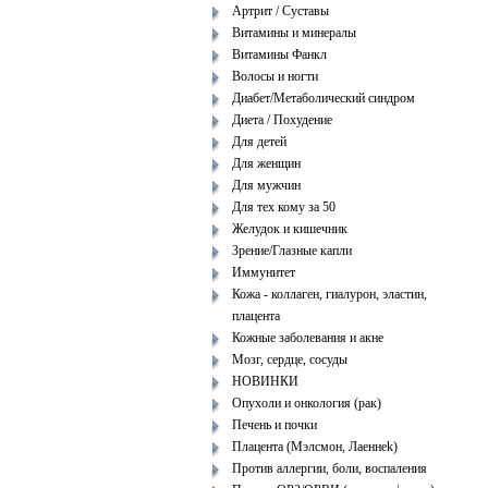
Артрит / Суставы
Витамины и минералы
Витамины Фанкл
Волосы и ногти
Диабет/Метаболический синдром
Диета / Похудение
Для детей
Для женщин
Для мужчин
Для тех кому за 50
Желудок и кишечник
Зрение/Глазные капли
Иммунитет
Кожа - коллаген, гиалурон, эластин,
плацента
Кожные заболевания и акне
Мозг, сердце, сосуды
НОВИНКИ
Опухоли и онкология (рак)
Печень и почки
Плацента (Мэлcмoн, Лaеннеk)
Против аллергии, боли, воспаления