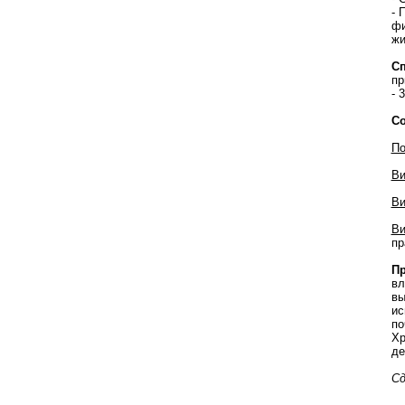
- 
фи
жи
Сп
пр
- 
Со
По
Ви
Ви
Ви
пр
Пр
вл
вы
ис
по
Хр
де
Сд