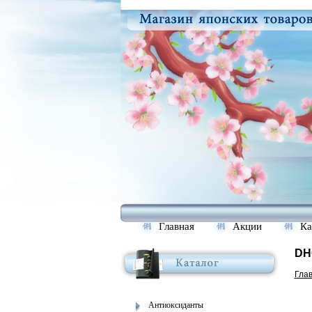
Главная
Акции
Ка
DH
Гла
Антиоксиданты