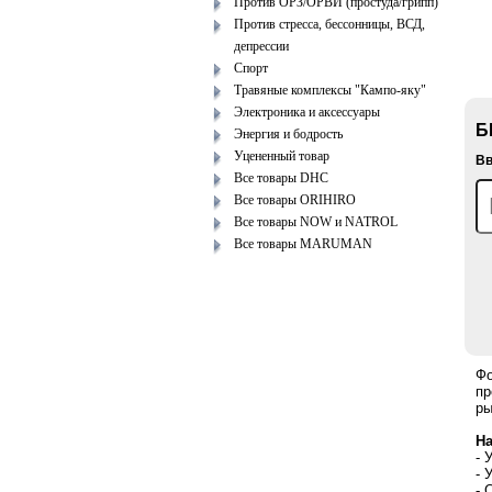
Против ОРЗ/ОРВИ (простуда/грипп)
Против стресса, бессонницы, ВСД,
депрессии
Спорт
Травяные комплексы "Кампо-яку"
Электроника и аксессуары
Б
Энергия и бодрость
Уцененный товар
Вв
Все товары DHC
Все товары ORIHIRO
Все товары NOW и NATROL
Все товары MARUMAN
Фо
пр
ры
На
- 
- 
- 